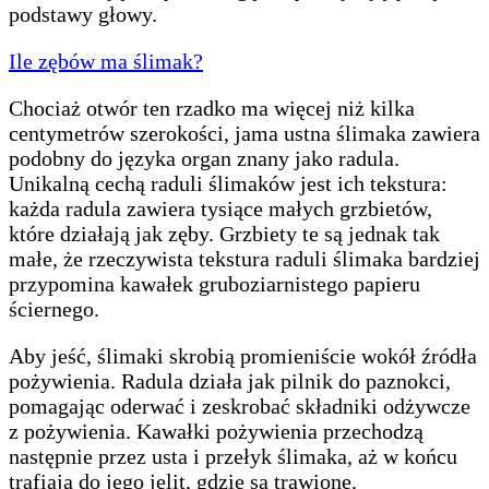
podstawy głowy.
Ile zębów ma ślimak?
Chociaż otwór ten rzadko ma więcej niż kilka
centymetrów szerokości, jama ustna ślimaka zawiera
podobny do języka organ znany jako radula.
Unikalną cechą raduli ślimaków jest ich tekstura:
każda radula zawiera tysiące małych grzbietów,
które działają jak zęby. Grzbiety te są jednak tak
małe, że rzeczywista tekstura raduli ślimaka bardziej
przypomina kawałek gruboziarnistego papieru
ściernego.
Aby jeść, ślimaki skrobią promieniście wokół źródła
pożywienia. Radula działa jak pilnik do paznokci,
pomagając oderwać i zeskrobać składniki odżywcze
z pożywienia. Kawałki pożywienia przechodzą
następnie przez usta i przełyk ślimaka, aż w końcu
trafiają do jego jelit, gdzie są trawione.