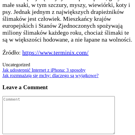
małe ssaki, w tym szczury, myszy, wiewiórki, koty i
psy. Jednak jednym z największych drapieżników
ślimaków jest człowiek. Mieszkańcy krajów
europejskich i Stanów Zjednoczonych spożywają
miliony ślimaków każdego roku, chociaż ślimaki te
są w większości hodowane, a nie łapane na wolności.
Źródło:
https://www.terminix.com/
Uncategorized
Post
Jak udostępnić Internet z iPhona: 3 sposoby
Jak rozmnażają się mchy: dlaczego są wyjątkowe?
navigation
Leave a Comment