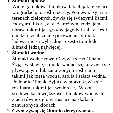
Ślimaki lądowe
Wiele gatunków ślimaków, takich jak te żyjące
w ogrodach, to roślinożercy. Ponieważ żyją na
terenach zielonych, żywią się świeżymi liśćmi,
łodygami i korą, a także różnymi rodzajami
upraw, takimi jak grzyby, jagody i sałata. Jeśli
chodzi o znalezienie pożywienia, ślimaki
lądowe nie są wybredne i często to młode
ślimaki jedzą najwięcej.
Ślimaki wodne
Ślimaki wodne również żywią się roślinami.
Żyjąc w stawie, ślimaki wodne często żywią się
pływającymi lub zanurzonymi roślinami,
takimi jak rzęsa wodna, azolla i sałata wodna.
Podobnie ślimaki żyjące w morzu żywią się
roślinami takimi jak wodorosty. W obu
środowiskach większość ślimaków wodnych
zjada również glony rosnące na skałach i
zanurzonych kłodach.
Czym żywią się ślimaki detrytivorous