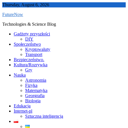
Skip
Thursday, August 6, 2026
to
FutureNow
content
Technologies & Science Blog
Gadżety przyszłości
DIY
Społeczeństwo
Kryptowaluty
Transport
Bezpieczeństwo.
Kultura/Rozrywka
Gry
Nauka
Astronomia
Fizyka
Matematyka
Georgrafia
Biologia
Edukacja
Internet-pl
Sztuczna inteligencja