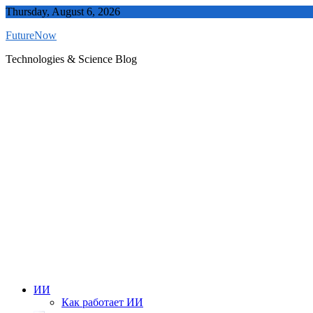
Skip
Thursday, August 6, 2026
to
FutureNow
content
Technologies & Science Blog
ИИ
Как работает ИИ