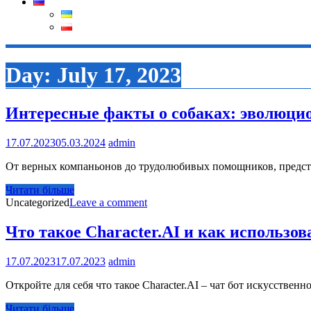
Day:
July 17, 2023
Интересные факты о собаках: эволюцио
17.07.2023
05.03.2024
admin
От верных компаньонов до трудолюбивых помощников, предста
Читати більше
Uncategorized
Leave a comment
Что такое Character.AI и как использов
17.07.2023
17.07.2023
admin
Откройте для себя что такое Character.AI – чат бот искусств
Читати більше