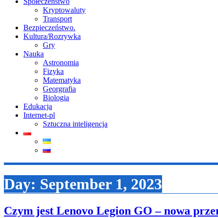
Społeczeństwo
Kryptowaluty
Transport
Bezpieczeństwo.
Kultura/Rozrywka
Gry
Nauka
Astronomia
Fizyka
Matematyka
Georgrafia
Biologia
Edukacja
Internet-pl
Sztuczna inteligencja
Day:
September 1, 2023
Czym jest Lenovo Legion GO – nowa przen