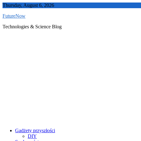
Skip
Thursday, August 6, 2026
to
FutureNow
content
Technologies & Science Blog
Gadżety przyszłości
DIY