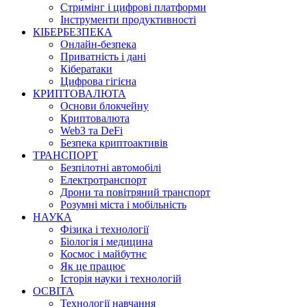
Стримінг і цифрові платформи
Інструменти продуктивності
КІБЕРБЕЗПЕКА
Онлайн-безпека
Приватність і дані
Кібератаки
Цифрова гігієна
КРИПТОВАЛЮТА
Основи блокчейну
Криптовалюта
Web3 та DeFi
Безпека криптоактивів
ТРАНСПОРТ
Безпілотні автомобілі
Електротранспорт
Дрони та повітряний транспорт
Розумні міста і мобільність
НАУКА
Фізика і технології
Біологія і медицина
Космос і майбутнє
Як це працює
Історія науки і технологій
ОСВІТА
Технології навчання