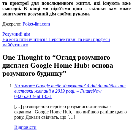
та пристрої для повсякденного життя, які існують вже
сьогодні. В кінці ми підіб’ємо ціни – скільки вам може
коштувати розумний дім своїми руками.
Джерело:
Poket-lint.com
Розумний дім
Навігація
На кого піти вчитися? Перспективні та нові професії
майбутнього
записів
One Thought to “
Огляд розумного
дисплея Google Home Hub: основа
розумного будинку
”
Чи зможе Google тебе здивувати? 4 дні до найбільшої
виставки компанії в 2019 році. – FutureNow
03.05.2019 at 13:31
[…] розширеною версією розумного-динаміка з
екраном Google Home Hub, що вийшов раніше цього
року. Докази свідчать, що […]
Відповіcти