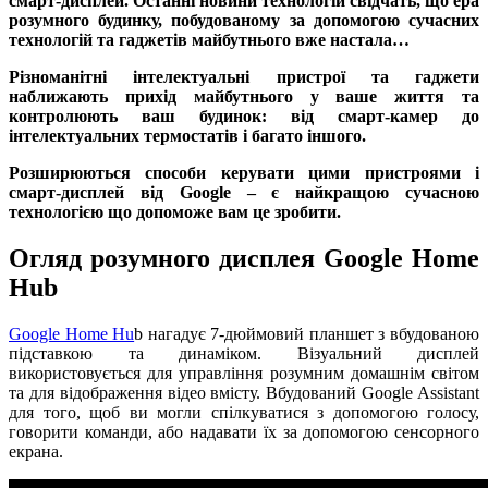
смарт-дисплей. Останні новини технологій свідчать, що ера
розумного будинку, побудованому за допомогою сучасних
технологій та гаджетів майбутнього вже настала…
Різноманітні інтелектуальні пристрої та гаджети
наближають прихід майбутнього у ваше життя та
контролюють ваш будинок: від смарт-камер до
інтелектуальних термостатів і багато іншого.
Розширюються способи керувати цими пристроями і
смарт-дисплей від Google – є найкращою сучасною
технологією що допоможе вам це зробити.
Огляд розумного дисплея Google Home
Hub
Google Home Hu
b нагадує 7-дюймовий планшет з вбудованою
підставкою та динаміком. Візуальний дисплей
використовується для управління розумним домашнім світом
та для відображення відео вмісту. Вбудований Google Assistant
для того, щоб ви могли спілкуватися з допомогою голосу,
говорити команди, або надавати їх за допомогою сенсорного
екрана.