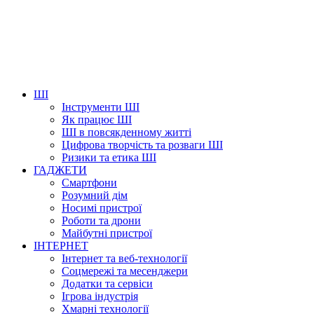
ШІ
Інструменти ШІ
Як працює ШІ
ШІ в повсякденному житті
Цифрова творчість та розваги ШІ
Ризики та етика ШІ
ГАДЖЕТИ
Смартфони
Розумний дім
Носимі пристрої
Роботи та дрони
Майбутні пристрої
ІНТЕРНЕТ
Інтернет та веб-технології
Соцмережі та месенджери
Додатки та сервіси
Ігрова індустрія
Хмарні технології