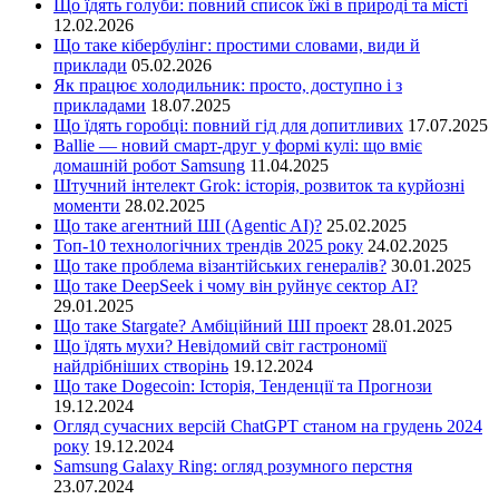
Що їдять голуби: повний список їжі в природі та місті
12.02.2026
Що таке кібербулінг: простими словами, види й
приклади
05.02.2026
Як працює холодильник: просто, доступно і з
прикладами
18.07.2025
Що їдять горобці: повний гід для допитливих
17.07.2025
Ballie — новий смарт-друг у формі кулі: що вміє
домашній робот Samsung
11.04.2025
Штучний інтелект Grok: історія, розвиток та курйозні
моменти
28.02.2025
Що таке агентний ШІ (Agentic AI)?
25.02.2025
Топ-10 технологічних трендів 2025 року
24.02.2025
Що таке проблема візантійських генералів?
30.01.2025
Що таке DeepSeek і чому він руйнує сектор АІ?
29.01.2025
Що таке Stargate? Амбіційний ШІ проект
28.01.2025
Що їдять мухи? Невідомий світ гастрономії
найдрібніших створінь
19.12.2024
Що таке Dogecoin: Історія, Тенденції та Прогнози
19.12.2024
Огляд сучасних версій ChatGPT станом на грудень 2024
року
19.12.2024
Samsung Galaxy Ring: огляд розумного перстня
23.07.2024