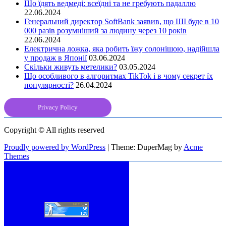
Що їдять ведмеді: всеїдні та не гребують падаллю
22.06.2024
Генеральний директор SoftBank заявив, що ШІ буде в 10
000 разів розумніший за людину через 10 років
22.06.2024
Електрична ложка, яка робить їжу солонішою, надійшла
у продаж в Японії
03.06.2024
Скільки живуть метелики?
03.05.2024
Що особливого в алгоритмах TikTok і в чому секрет їх
популярності?
26.04.2024
Privacy Policy
Copyright © All rights reserved
Proudly powered by WordPress
|
Theme: DuperMag by
Acme
Themes