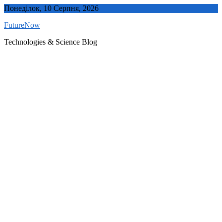
Skip
Понеділок, 10 Серпня, 2026
to
FutureNow
content
Technologies & Science Blog