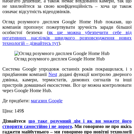
набагато дешевше, а також немає вбудованої камери, так що
не хвилюйтеся за свою конфіденційність – хоча це також
означає відсутність відеодзвінків.
Огляд розумного дисплея Google Home Hub показав, що
компанія пропонує пожертвувати зручність заради більшої
особистої безпеки (
як ще можна убезпечити себе від
негативних наслідків швидкого розповсюдження нових
технологій – дізнайтесь тут
).
Огляд розумного дисплея Google Home Hub
Система Google упродовж останніх років покращилася, і з
придбанням компанії
Nest
додані функції контролю дверного
дзвінка, камери, термостатів, димових сигналів та інші
пристроїв домашньої екосистеми. Все це можна контролювати
через Google Home Hub.
Де придбати:
магазин Google
Ціна: 149$
Дізнайтеся
що таке розумний дім і як ви можете його
створити самостійно і не дорого
. Ми говоримо не про якісь
гаджети майбутнього – ми говоримо про новітні технології